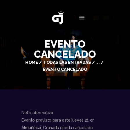
INICIO
CONTACTO
BIOGRAFÍA
EVENTOS
EVENTO
SERVICIOS
CANCELADO
MULTIMEDIA
NOTICIAS
HOME
TODAS LAS ENTRADAS
...
EVENTO CANCELADO
Nota informativa
Evento previsto para este jueves 21 en
Almuñécar, Granada queda cancelado