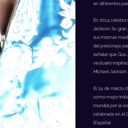
en diferentes paí
En 2014 celebra 
Jackson. Su gran 
sus mismas medi
del personaje par
señalar que Gus 
vestuario inspira
Michael Jackson.
El 24 de marzo d
como mejor imita
mundial por la w
celebrada en el 
(España).