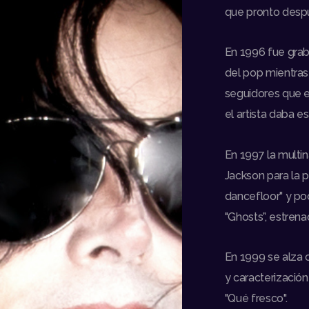
que pronto despu
En 1996 fue grab
del pop mientras
seguidores que e
el artista daba 
En 1997 la multi
Jackson para la 
dancefloor" y po
"Ghosts”, estrena
En 1999 se alza 
y caracterizació
"Qué fresco".