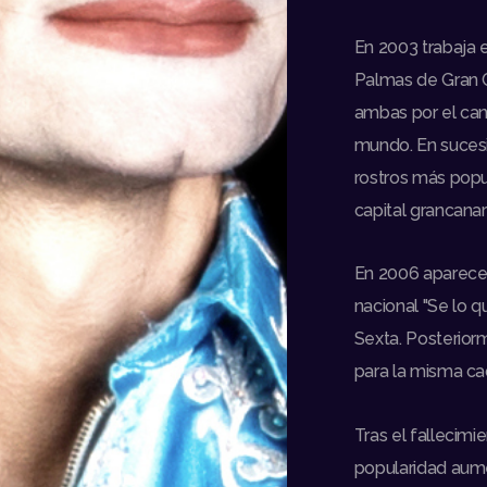
En 2003 trabaja e
Palmas de Gran 
ambas por el can
mundo. En sucesi
rostros más popul
capital grancanar
En 2006 aparece 
nacional "Se lo q
Sexta. Posterior
para la misma ca
Tras el fallecim
popularidad aume