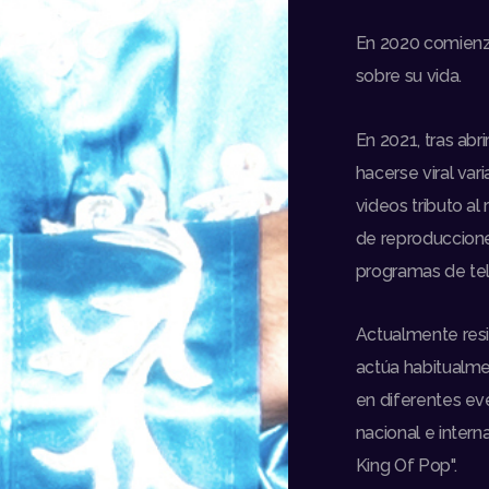
En 2020 comienz
sobre su vida.
En 2021, tras abr
hacerse viral var
videos tributo al
de reproduccione
programas de tele
Actualmente resi
actúa habitualmen
en diferentes ev
nacional e intern
King Of Pop".