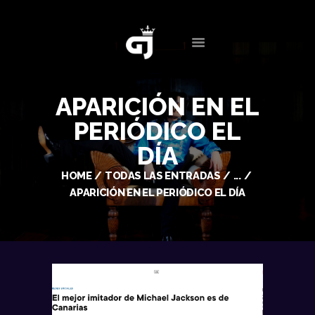
INICIO
CONTACTO
BIOGRAFÍA
EVENTOS
APARICIÓN EN EL
SERVICIOS
PERIÓDICO EL
MULTIMEDIA
DÍA
NOTICIAS
HOME
TODAS LAS ENTRADAS
...
APARICIÓN EN EL PERIÓDICO EL DÍA