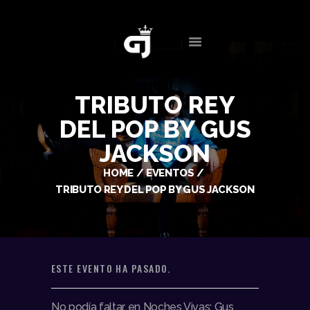
INICIO
CONTACTO
BIOGRAFÍA
EVENTOS
TRIBUTO REY
SERVICIOS
DEL POP BY GUS
MULTIMEDIA
JACKSON
NOTICIAS
HOME
EVENTOS
TRIBUTO REY DEL POP BY GUS JACKSON
ESTE EVENTO HA PASADO.
No podía faltar en Noches Vivas: Gus