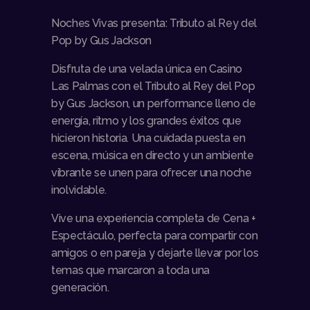
Noches Vivas presenta: Tributo al Rey del
Pop by Gus Jackson
Disfruta de una velada única en Casino
Las Palmas con el Tributo al Rey del Pop
by Gus Jackson, un performance lleno de
energía, ritmo y los grandes éxitos que
hicieron historia. Una cuidada puesta en
escena, música en directo y un ambiente
vibrante se unen para ofrecer una noche
inolvidable.
Vive una experiencia completa de Cena +
Espectáculo, perfecta para compartir con
amigos o en pareja y dejarte llevar por los
temas que marcaron a toda una
generación.