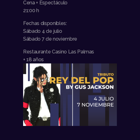
Cena + Espectáculo
21:00 h
Fechas disponibles:
Sábado 4 de julio
Sábado 7 de noviembre
Restaurante Casino Las Palmas
+ 18 años