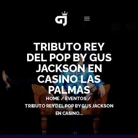
INICIO
CONTACTO
BIOGRAFÍA
EVENTOS
TRIBUTO REY
SERVICIOS
DEL POP BY GUS
MULTIMEDIA
JACKSON EN
NOTICIAS
CASINO LAS
PALMAS
HOME
EVENTOS
TRIBUTO REY DEL POP BY GUS JACKSON
EN CASINO...